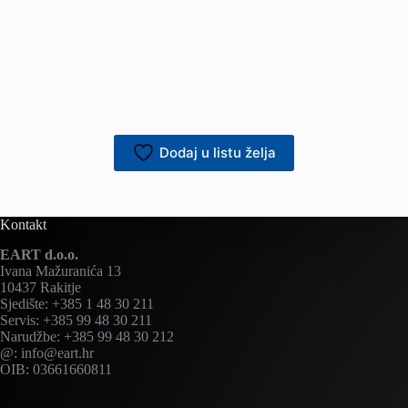
Dodaj u listu želja
Kontakt
EART d.o.o.
Ivana Mažuranića 13
10437 Rakitje
Sjedište: +385 1 48 30 211
Servis: +385 99 48 30 211
Narudžbe: +385 99 48 30 212
@: info@eart.hr
OIB: 03661660811