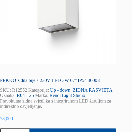
PEKKO zidna bijela 230V LED 3W 67° IP54 3000K
SKU:
R12552
Kategorije:
Up - down
,
ZIDNA RASVJETA
Oznaka:
R041125
Marka:
Rendl Light Studio
Pravokutna zidna svjetiljka s integriranom LED žaruljom za
indirektno osvjetljenje.
78,00
€
PEKKO