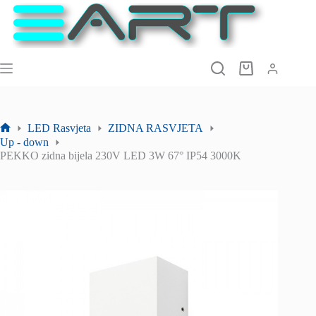
Preskoči
na
sadržaj
Košarica
LED Rasvjeta
ZIDNA RASVJETA
Početna
Up - down
stranica
PEKKO zidna bijela 230V LED 3W 67° IP54 3000K