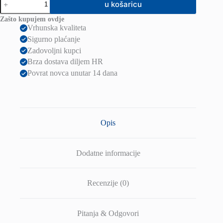
u košaricu
zidna
bijela
Zašto kupujem ovdje
230V
Vrhunska kvaliteta
LED
Sigurno plaćanje
3W
67°
Zadovoljni kupci
IP54
Brza dostava diljem HR
3000K
Povrat novca unutar 14 dana
količina
Opis
Dodatne informacije
Recenzije (0)
Pitanja & Odgovori