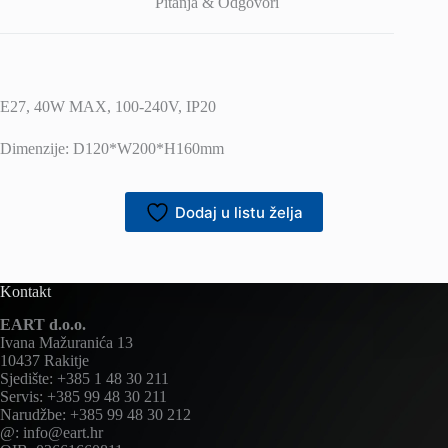
Pitanja & Odgovori
E27, 40W MAX, 100-240V, IP20
Dimenzije: D120*W200*H160mm
Dodaj u listu želja
Kontakt
EART d.o.o.
Ivana Mažuranića 13
10437 Rakitje
Sjedište: +385 1 48 30 211
Servis: +385 99 48 30 211
Narudžbe: +385 99 48 30 212
@: info@eart.hr