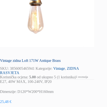
Vintage zidna Loft 171W Antique Brass
SKU:
3856005465941
Kategorije:
Vintage
,
ZIDNA
RASVJETA
Korisnička ocjena:
5.00
od ukupno 5 (
1
korisnika)
1
recenzija
E27, 40W MAX, 100-240V, IP20
Dimenzije: D120*W200*H160mm
25,48
€