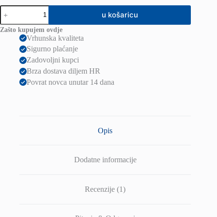
Vintage
u košaricu
zidna
Loft
Zašto kupujem ovdje
171W
Vrhunska kvaliteta
Antique
Sigurno plaćanje
Brass
količina
Zadovoljni kupci
Brza dostava diljem HR
Povrat novca unutar 14 dana
Opis
Dodatne informacije
Recenzije (1)