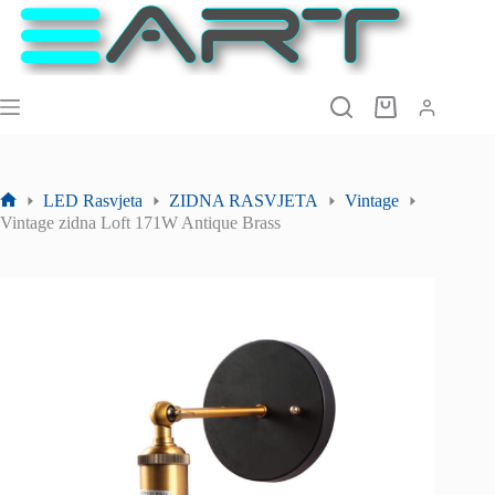
Preskoči
na
sadržaj
Košarica
LED Rasvjeta
ZIDNA RASVJETA
Vintage
Početna
Vintage zidna Loft 171W Antique Brass
stranica