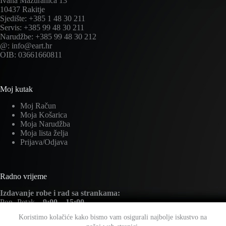
Ivana Mažuranića 13
10437 Rakitje
Sjedište: +385 1 48 30 211
Servis: +385 99 48 30 211
Narudžbe: +385 99 48 30 212
@: info@eart.hr
OIB: 03661660811
Moj kutak
Moj Račun
Moja Košarica
Moja Narudžba
Moja lista želja
Prijava/Odjava
Radno vrijeme
Izdavanje robe i rad sa strankama:
Pon.-Petak –
9:00 – 15:00
Subota –
Zatvoreno
Koristimo kolačiće kako bismo vam osigurali najbolje iskustvo na
Nedjelja –
Zatvoreno