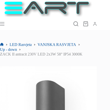
Preskoči
na
sadržaj
Košarica
LED Rasvjeta
VANJSKA RASVJETA
Početna
Up - down
stranica
ZACK II antracit 230V LED 2x3W 58° IP54 3000K