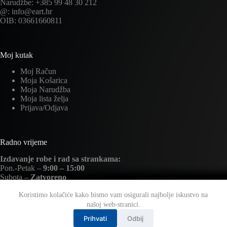
Narudžbe: +385 99 48 30 212
@: info@eart.hr
OIB: 03661660811
Moj kutak
Moj Račun
Moja Košarica
Moja Narudžba
Moja lista želja
Prijava/Odjava
Radno vrijeme
Izdavanje robe i rad sa strankama:
Pon.-Petak –
9:00 – 15:00
Subota –
Zatvoreno
Nedjelja –
Zatvoreno
Koristimo kolačiće kako bismo vam osigurali najbolje iskustvo na
našoj web-stranici.
Prihvati
Odbij