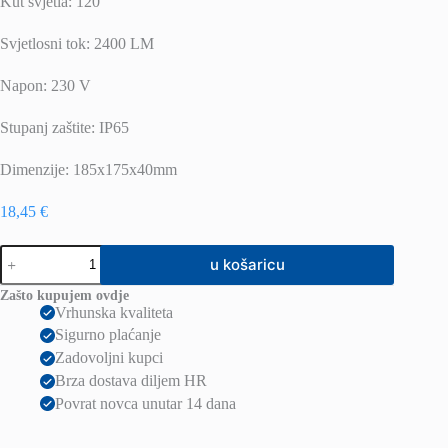
Kut svjetla: 120°
Svjetlosni tok: 2400 LM
Napon: 230 V
Stupanj zaštite: IP65
Dimenzije: 185x175x40mm
18,45
€
LED
u košaricu
reflektor
30W
Zašto kupujem ovdje
količina
Vrhunska kvaliteta
Sigurno plaćanje
Zadovoljni kupci
Brza dostava diljem HR
Povrat novca unutar 14 dana