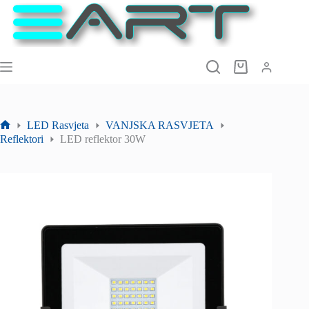
Preskoči
na
sadržaj
Košarica
LED Rasvjeta
VANJSKA RASVJETA
Početna
Reflektori
LED reflektor 30W
stranica