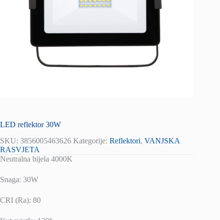
LED reflektor 30W
SKU:
3856005463626
Kategorije:
Reflektori
,
VANJSKA
RASVJETA
Neutralna bijela 4000K
Snaga: 30W
CRI (Ra): 80