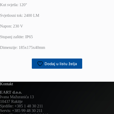
Kut svjetla: 120°
Svjetlosni tok: 2400 LM
Napon: 230 V
Stupanj zaštite: IP65
Dimenzije: 185x175x40mm
Dodaj u listu želja
Kontakt
EART d.o.o.
Ivana Mažuranića 13
10437 Rakitje
Sjedište: +385 1 48 30 211
Servis: +385 99 48 30 211