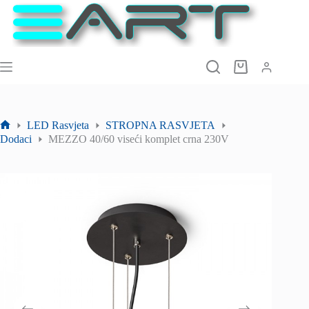
Preskoči
na
sadržaj
Košarica
LED Rasvjeta
STROPNA RASVJETA
Početna
Dodaci
MEZZO 40/60 viseći komplet crna 230V
stranica