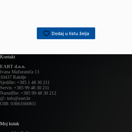
Dodaj u listu želja
Kontakt
EART d.o.o.
Ivana Mažuranića 13
10437 Rakitje
Sjedište: +385 1 48 30 211
Servis: +385 99 48 30 211
Narudžbe: +385 99 48 30 212
@: info@eart.hr
OIB: 03661660811
Moj kutak