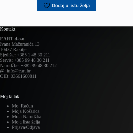
Dodaj u listu želja
Kontakt
EART d.o.o.
Ivana Mažuranića 13
10437 Rakitje
Sjedište: +385 1 48 30 211
Servis: +385 99 48 30 211
Narudžbe: +385 99 48 30 212
@: info@eart.hr
OIB: 03661660811
Moj kutak
Moj Račun
Moja Košarica
Moja Narudžba
Moja lista želja
Prijava/Odjava