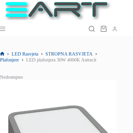
Preskoči
na
sadržaj
Košarica
LED Rasvjeta
STROPNA RASVJETA
Početna
Plafonjere
LED plafonjera 30W 4000K Antracit
stranica
Nedostupno