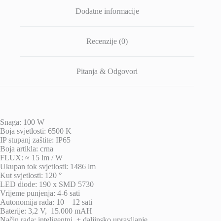
Dodatne informacije
Recenzije (0)
Pitanja & Odgovori
Snaga: 100 W
Boja svjetlosti: 6500 K
IP stupanj zaštite: IP65
Boja artikla: crna
FLUX: ≈ 15 lm / W
Ukupan tok svjetlosti: 1486 lm
Kut svjetlosti: 120 °
LED diode: 190 x SMD 5730
Vrijeme punjenja: 4-6 sati
Autonomija rada: 10 – 12 sati
Baterije: 3,2 V, 15.000 mAH
Način rada: inteligentni + daljinsko upravljanje