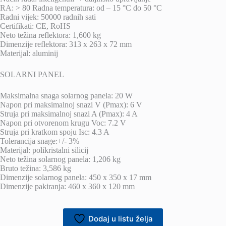
RA: > 80 Radna temperatura: od – 15 °C do 50 °C
Radni vijek: 50000 radnih sati
Certifikati: CE, RoHS
Neto težina reflektora: 1,600 kg
Dimenzije reflektora: 313 x 263 x 72 mm
Materijal: aluminij
SOLARNI PANEL
Maksimalna snaga solarnog panela: 20 W
Napon pri maksimalnoj snazi V (Pmax): 6 V
Struja pri maksimalnoj snazi A (Pmax): 4 A
Napon pri otvorenom krugu Voc: 7.2 V
Struja pri kratkom spoju Isc: 4.3 A
Tolerancija snage:+/- 3%
Materijal: polikristalni silicij
Neto težina solarnog panela: 1,206 kg
Bruto težina: 3,586 kg
Dimenzije solarnog panela: 450 x 350 x 17 mm
Dimenzije pakiranja: 460 x 360 x 120 mm
Dodaj u listu želja