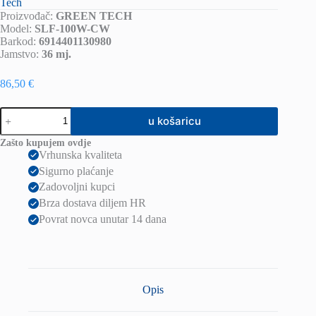
Tech
Proizvođač:
GREEN TECH
Model:
SLF-100W-CW
Barkod:
6914401130980
Jamstvo:
36 mj.
86,50
€
LED
u košaricu
solarni
reflektor
Zašto kupujem ovdje
100W
Vrhunska kvaliteta
6500K
Sigurno plaćanje
IP65
količina
Zadovoljni kupci
Brza dostava diljem HR
Povrat novca unutar 14 dana
Opis