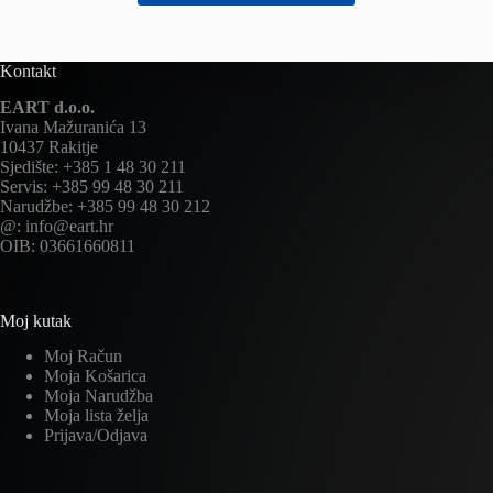
Kontakt
EART d.o.o.
Ivana Mažuranića 13
10437 Rakitje
Sjedište: +385 1 48 30 211
Servis: +385 99 48 30 211
Narudžbe: +385 99 48 30 212
@: info@eart.hr
OIB: 03661660811
Moj kutak
Moj Račun
Moja Košarica
Moja Narudžba
Moja lista želja
Prijava/Odjava