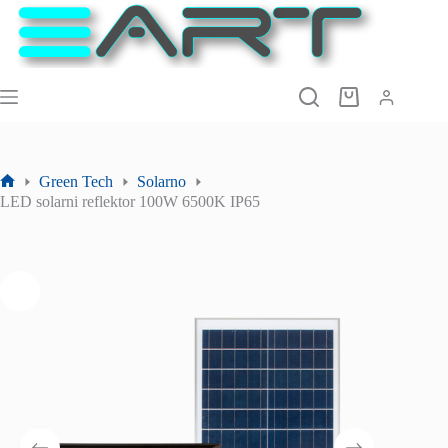
Preskoči
na
sadržaj
Košarica
Green Tech
Solarno
Početna
LED solarni reflektor 100W 6500K IP65
stranica