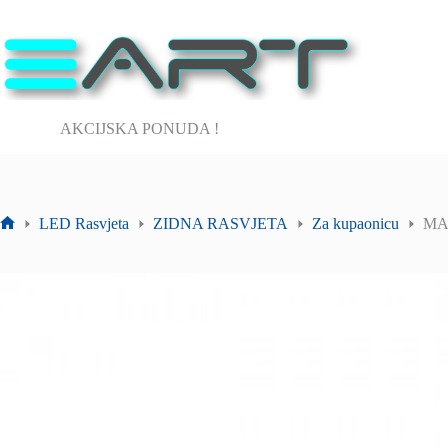
Preskoči
na
sadržaj
AKCIJSKA PONUDA !
LED Rasvjeta
ZIDNA RASVJETA
Za kupaonicu
MAR
Početna
stranica