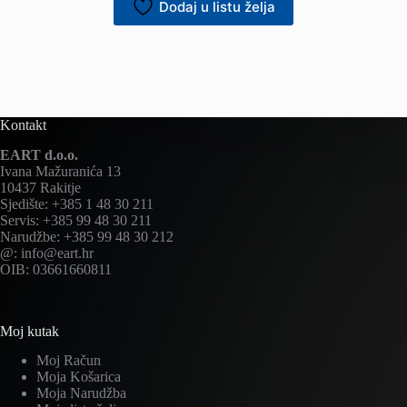
Dodaj u listu želja
Kontakt
EART d.o.o.
Ivana Mažuranića 13
10437 Rakitje
Sjedište: +385 1 48 30 211
Servis: +385 99 48 30 211
Narudžbe: +385 99 48 30 212
@: info@eart.hr
OIB: 03661660811
Moj kutak
Moj Račun
Moja Košarica
Moja Narudžba