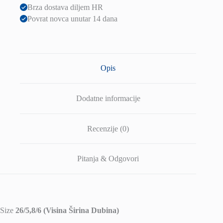
60°
Brza dostava diljem HR
IP54
Povrat novca unutar 14 dana
3000K
količina
Opis
Dodatne informacije
Recenzije (0)
Pitanja & Odgovori
Size
26/5,8/6 (Visina Širina Dubina)