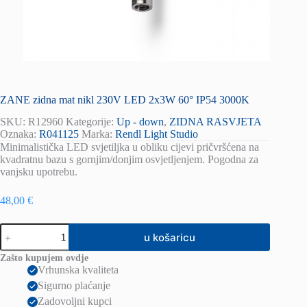
ZANE zidna mat nikl 230V LED 2x3W 60° IP54 3000K
SKU:
R12960
Kategorije:
Up - down
,
ZIDNA RASVJETA
Oznaka:
R041125
Marka:
Rendl Light Studio
Minimalistička LED svjetiljka u obliku cijevi pričvršćena na
kvadratnu bazu s gornjim/donjim osvjetljenjem. Pogodna za
vanjsku upotrebu.
48,00
€
ZANE
u košaricu
zidna
mat
Zašto kupujem ovdje
nikl
Vrhunska kvaliteta
230V
Sigurno plaćanje
LED
2x3W
Zadovoljni kupci