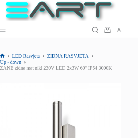
Preskoči
na
sadržaj
Košarica
LED Rasvjeta
ZIDNA RASVJETA
Početna
Up - down
stranica
ZANE zidna mat nikl 230V LED 2x3W 60° IP54 3000K