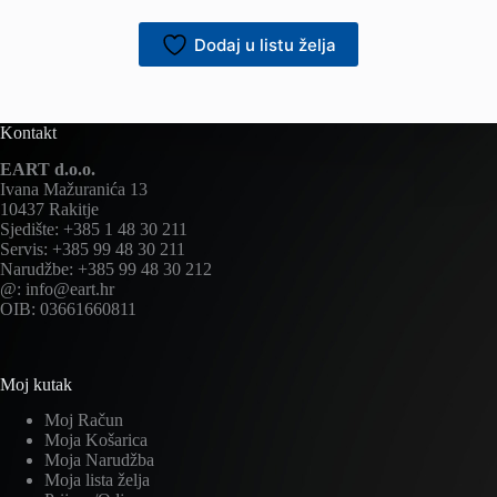
Dodaj u listu želja
Kontakt
EART d.o.o.
Ivana Mažuranića 13
10437 Rakitje
Sjedište: +385 1 48 30 211
Servis: +385 99 48 30 211
Narudžbe: +385 99 48 30 212
@: info@eart.hr
OIB: 03661660811
Moj kutak
Moj Račun
Moja Košarica
Moja Narudžba
Moja lista želja