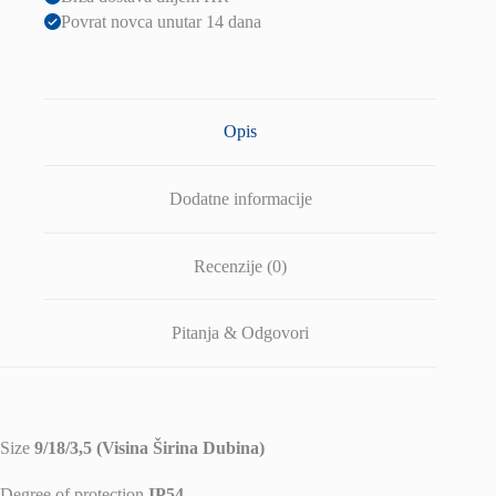
količina
Povrat novca unutar 14 dana
Opis
Dodatne informacije
Recenzije (0)
Pitanja & Odgovori
Size
9/18/3,5 (Visina Širina Dubina)
Degree of protection
IP54