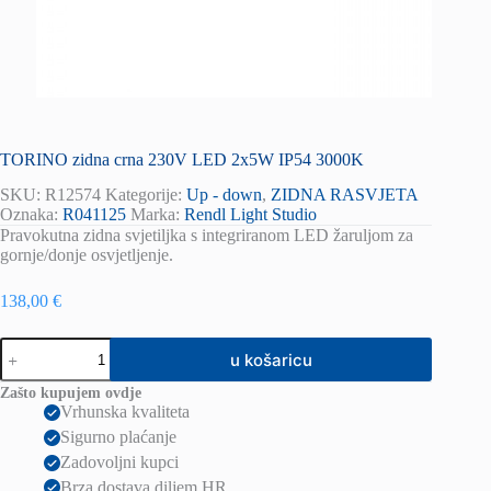
TORINO zidna crna 230V LED 2x5W IP54 3000K
SKU:
R12574
Kategorije:
Up - down
,
ZIDNA RASVJETA
Oznaka:
R041125
Marka:
Rendl Light Studio
Pravokutna zidna svjetiljka s integriranom LED žaruljom za
gornje/donje osvjetljenje.
138,00
€
TORINO
u košaricu
zidna
crna
Zašto kupujem ovdje
230V
Vrhunska kvaliteta
LED
Sigurno plaćanje
2x5W
IP54
Zadovoljni kupci
3000K
Brza dostava diljem HR