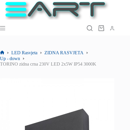
Preskoči
na
sadržaj
Košarica
LED Rasvjeta
ZIDNA RASVJETA
Početna
Up - down
stranica
TORINO zidna crna 230V LED 2x5W IP54 3000K