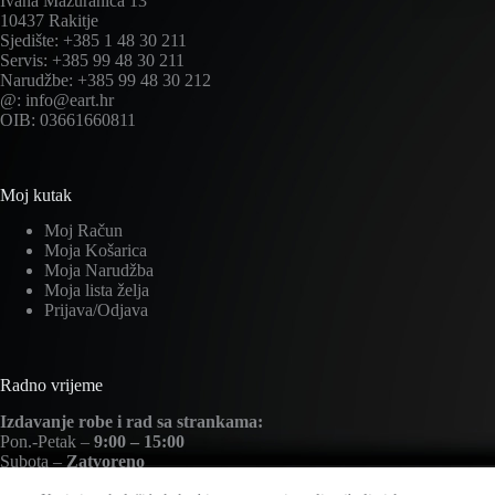
Ivana Mažuranića 13
10437 Rakitje
Sjedište: +385 1 48 30 211
Servis: +385 99 48 30 211
Narudžbe: +385 99 48 30 212
@: info@eart.hr
OIB: 03661660811
Moj kutak
Moj Račun
Moja Košarica
Moja Narudžba
Moja lista želja
Prijava/Odjava
Radno vrijeme
Izdavanje robe i rad sa strankama:
Pon.-Petak –
9:00 – 15:00
Subota –
Zatvoreno
Nedjelja –
Zatvoreno