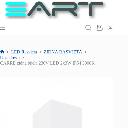
Preskoči
na
sadržaj
Košarica
LED Rasvjeta
ZIDNA RASVJETA
Početna
Up - down
stranica
CARRE zidna bijela 230V LED 2x3W IP54 3000K