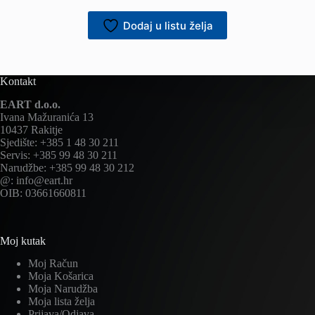
Dodaj u listu želja
Kontakt
EART d.o.o.
Ivana Mažuranića 13
10437 Rakitje
Sjedište: +385 1 48 30 211
Servis: +385 99 48 30 211
Narudžbe: +385 99 48 30 212
@: info@eart.hr
OIB: 03661660811
Moj kutak
Moj Račun
Moja Košarica
Moja Narudžba
Moja lista želja
Prijava/Odjava