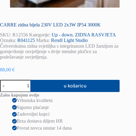
CARRE zidna bijela 230V LED 2x3W IP54 3000K
SKU:
R12556
Kategorije:
Up - down
,
ZIDNA RASVJETA
Oznaka:
R041125
Marka:
Rendl Light Studio
Četverokutna zidna svjetiljka s integriranom LED žaruljom za
gornje/donje osvjetljenje s dvije metalne pločice za
podešavanje osvjetljenja.
88,00
€
CARRE
u košaricu
zidna
bijela
Zašto kupujem ovdje
230V
Vrhunska kvaliteta
LED
Sigurno plaćanje
2x3W
IP54
Zadovoljni kupci
3000K
Brza dostava diljem HR
količina
Povrat novca unutar 14 dana