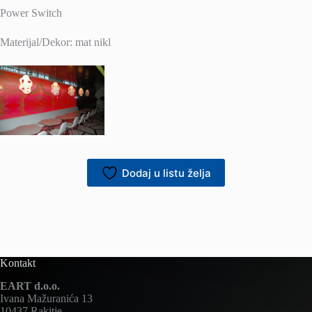
Power Switch
Materijal/Dekor: mat nikl
Dodaj u listu želja
Kontakt
EART d.o.o.
Ivana Mažuranića 13
10437 Rakitje