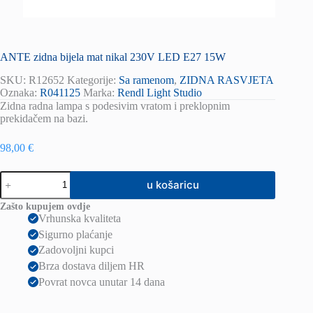
ANTE zidna bijela mat nikal 230V LED E27 15W
SKU:
R12652
Kategorije:
Sa ramenom
,
ZIDNA RASVJETA
Oznaka:
R041125
Marka:
Rendl Light Studio
Zidna radna lampa s podesivim vratom i preklopnim
prekidačem na bazi.
98,00
€
ANTE
u košaricu
zidna
bijela
Zašto kupujem ovdje
mat
Vrhunska kvaliteta
nikal
Sigurno plaćanje
230V
LED
Zadovoljni kupci
E27
Brza dostava diljem HR
15W
Povrat novca unutar 14 dana
količina