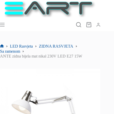
Preskoči
na
sadržaj
Košarica
LED Rasvjeta
ZIDNA RASVJETA
Početna
Sa ramenom
stranica
ANTE zidna bijela mat nikal 230V LED E27 15W