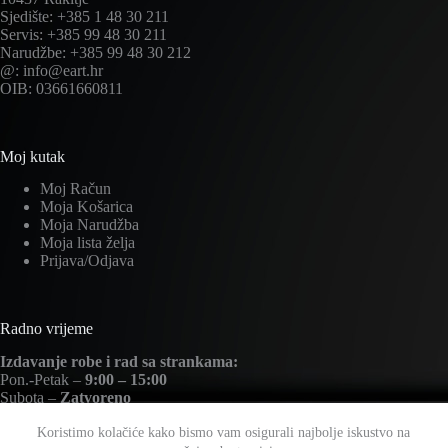
Sjedište: +385 1 48 30 211
Servis: +385 99 48 30 211
Narudžbe: +385 99 48 30 212
@: info@eart.hr
OIB: 03661660811
Moj kutak
Moj Račun
Moja Košarica
Moja Narudžba
Moja lista želja
Prijava/Odjava
Radno vrijeme
Izdavanje robe i rad sa strankama:
Pon.-Petak –
9:00 – 15:00
Subota –
Zatvoreno
Nedjelja –
Zatvoreno
Koristimo kolačiće kako bismo vam osigurali najbolje iskustvo na