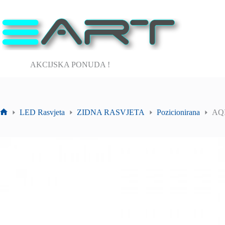
Preskoči
na
sadržaj
AKCIJSKA PONUDA !
LED Rasvjeta
ZIDNA RASVJETA
Pozicionirana
AQI
Početna
stranica