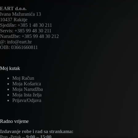
EART d.o.o.
Ivana Mažuranića 13
10437 Rakitje
Sjedište: +385 1 48 30 211
Servis: +385 99 48 30 211
Narudžbe: +385 99 48 30 212
@: info@eart.hr
OIB: 03661660811
Moj kutak
Moj Račun
Moja Košarica
Moja Narudžba
Moja lista želja
Prijava/Odjava
Radno vrijeme
Izdavanje robe i rad sa strankama:
Pon.-Petak –
9:00 – 15:00