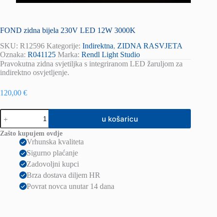
FOND zidna bijela 230V LED 12W 3000K
SKU:
R12596
Kategorije:
Indirektna
,
ZIDNA RASVJETA
Oznaka:
R041125
Marka:
Rendl Light Studio
Pravokutna zidna svjetiljka s integriranom LED žaruljom za
indirektno osvjetljenje.
120,00
€
FOND
u košaricu
zidna
bijela
Zašto kupujem ovdje
230V
Vrhunska kvaliteta
LED
Sigurno plaćanje
12W
3000K
Zadovoljni kupci
količina
Brza dostava diljem HR
Povrat novca unutar 14 dana