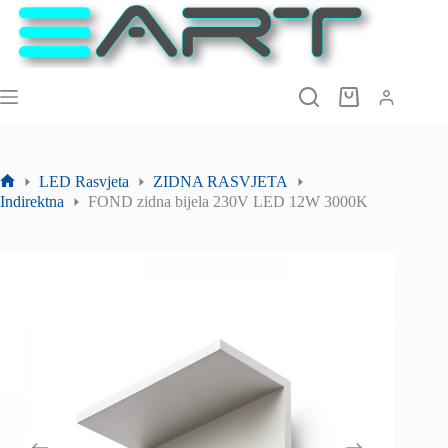
Preskoči
na
sadržaj
Košarica
LED Rasvjeta
ZIDNA RASVJETA
Početna
Indirektna
FOND zidna bijela 230V LED 12W 3000K
stranica