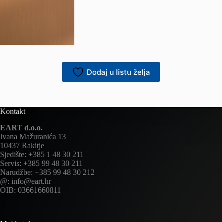
Dodaj u listu želja
Kontakt
EART d.o.o.
Ivana Mažuranića 13
10437 Rakitje
Sjedište: +385 1 48 30 211
Servis: +385 99 48 30 211
Narudžbe: +385 99 48 30 212
@: info@eart.hr
OIB: 03661660811