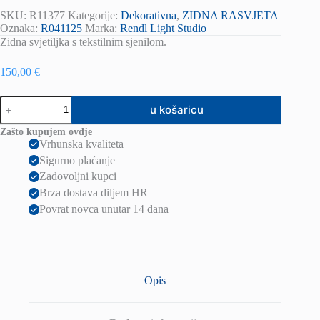
SKU:
R11377
Kategorije:
Dekorativna
,
ZIDNA RASVJETA
Oznaka:
R041125
Marka:
Rendl Light Studio
Zidna svjetiljka s tekstilnim sjenilom.
150,00
€
LOPE
u košaricu
W
25/14
Zašto kupujem ovdje
zidna
Vrhunska kvaliteta
crni
Sigurno plaćanje
polikoton/bakar
folija
Zadovoljni kupci
230V
Brza dostava diljem HR
LED
Povrat novca unutar 14 dana
E27
15W
količina
Opis