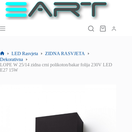
Preskoči
na
sadržaj
Košarica
LED Rasvjeta
ZIDNA RASVJETA
Početna
Dekorativna
stranica
LOPE W 25/14 zidna crni polikoton/bakar folija 230V LED
E27 15W