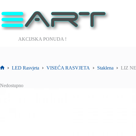
Preskoči
na
sadržaj
AKCIJSKA PONUDA !
LED Rasvjeta
VISEĆA RASVJETA
Staklena
LIZ NE
Početna
stranica
Nedostupno