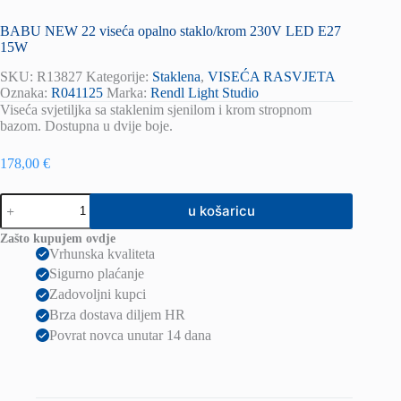
BABU NEW 22 viseća opalno staklo/krom 230V LED E27
15W
SKU:
R13827
Kategorije:
Staklena
,
VISEĆA RASVJETA
Oznaka:
R041125
Marka:
Rendl Light Studio
Viseća svjetiljka sa staklenim sjenilom i krom stropnom
bazom. Dostupna u dvije boje.
178,00
€
BABU
u košaricu
NEW
22
Zašto kupujem ovdje
viseća
Vrhunska kvaliteta
opalno
Sigurno plaćanje
staklo/krom
230V
Zadovoljni kupci
LED
Brza dostava diljem HR
E27
Povrat novca unutar 14 dana
15W
količina