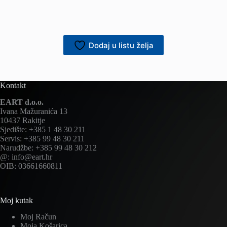
Dodaj u listu želja
Kontakt
EART d.o.o.
Ivana Mažuranića 13
10437 Rakitje
Sjedište: +385 1 48 30 211
Servis: +385 99 48 30 211
Narudžbe: +385 99 48 30 212
@: info@eart.hr
OIB: 03661660811
Moj kutak
Moj Račun
Moja Košarica