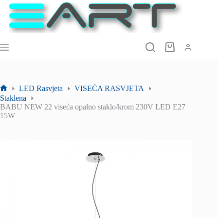
Preskoči
na
sadržaj
Košarica
LED Rasvjeta
VISEĆA RASVJETA
Početna
Staklena
stranica
BABU NEW 22 viseća opalno staklo/krom 230V LED E27
15W