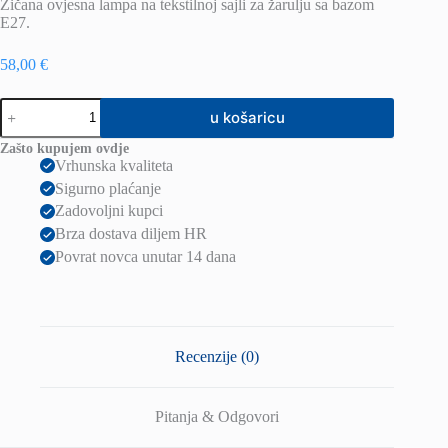
Žičana ovjesna lampa na tekstilnoj sajli za žarulju sa bazom
E27.
58,00
€
ILUSIA
u košaricu
viseća
crna
Zašto kupujem ovdje
230V
Vrhunska kvaliteta
LED
Sigurno plaćanje
E27
15W
Zadovoljni kupci
količina
Brza dostava diljem HR
Povrat novca unutar 14 dana
Recenzije (0)
Pitanja & Odgovori