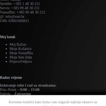
Sjedište: +385 1 48 30 211
Servis: +385 99 48 30 211
Narudžbe: +385 99 48 30 212
@: info@eart.hr
OIB: 03661660811
Moj kutak
Moj Račun
Moja Košarica
Moja Narudžba
Moja lista želja
Prijava/Odjava
Radno vrijeme
Izdavanje robe i rad sa strankama:
Pon.-Petak –
9:00 – 15:00
Subota –
Zatvoreno
Nedjelja –
Zatvoreno
Koristimo kolačiće kako bismo vam osigurali najbolje iskustvo na