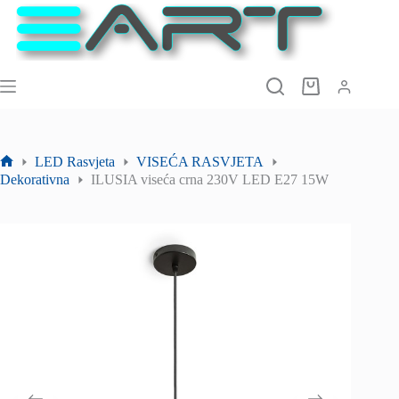
Preskoči
na
sadržaj
Košarica
LED Rasvjeta
VISEĆA RASVJETA
Početna
Dekorativna
ILUSIA viseća crna 230V LED E27 15W
stranica