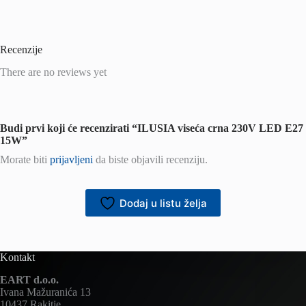
Recenzije
There are no reviews yet
Budi prvi koji će recenzirati “ILUSIA viseća crna 230V LED E27
15W”
Morate biti
prijavljeni
da biste objavili recenziju.
Dodaj u listu želja
Kontakt
EART d.o.o.
Ivana Mažuranića 13
10437 Rakitje