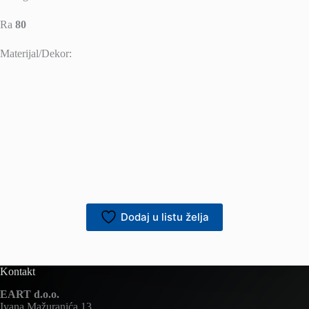
Ra
80
Materijal/Dekor:
Dodaj u listu želja
Kontakt
EART d.o.o.
Ivana Mažuranića 13