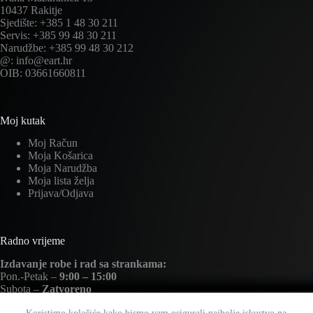
10437 Rakitje
Sjedište: +385 1 48 30 211
Servis: +385 99 48 30 211
Narudžbe: +385 99 48 30 212
@: info@eart.hr
OIB: 03661660811
Moj kutak
Moj Račun
Moja Košarica
Moja Narudžba
Moja lista želja
Prijava/Odjava
Radno vrijeme
Izdavanje robe i rad sa strankama:
Pon.-Petak –
9:00 – 15:00
Subota –
Zatvoreno
Nedjelja –
Zatvoreno