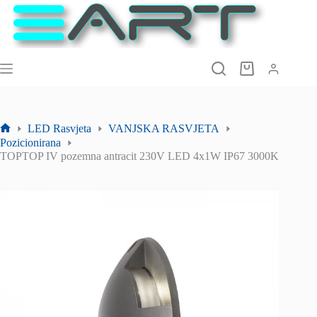
Preskoči
na
sadržaj
Košarica
LED Rasvjeta
VANJSKA RASVJETA
Početna
Pozicionirana
stranica
TOPTOP IV pozemna antracit 230V LED 4x1W IP67 3000K