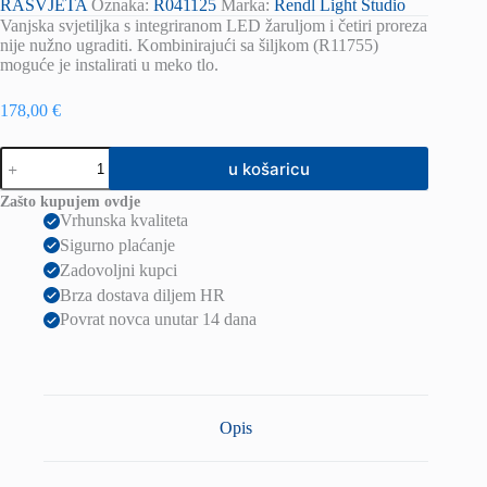
RASVJETA
Oznaka:
R041125
Marka:
Rendl Light Studio
Vanjska svjetiljka s integriranom LED žaruljom i četiri proreza
nije nužno ugraditi. Kombinirajući sa šiljkom (R11755)
moguće je instalirati u meko tlo.
178,00
€
TOPTOP
u košaricu
IV
pozemna
Zašto kupujem ovdje
antracit
Vrhunska kvaliteta
230V
Sigurno plaćanje
LED
4x1W
Zadovoljni kupci
IP67
Brza dostava diljem HR
3000K
Povrat novca unutar 14 dana
količina
Opis