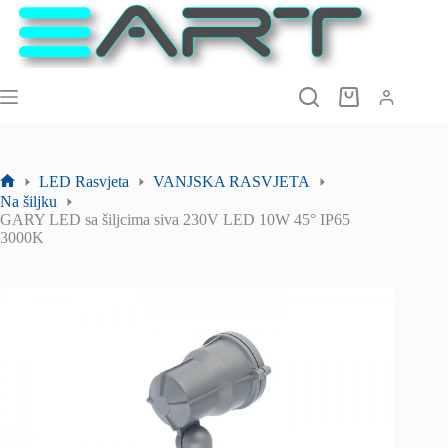
Preskoči
na
sadržaj
Košarica
LED Rasvjeta
VANJSKA RASVJETA
Početna
Na šiljku
stranica
GARY LED sa šiljcima siva 230V LED 10W 45° IP65
3000K