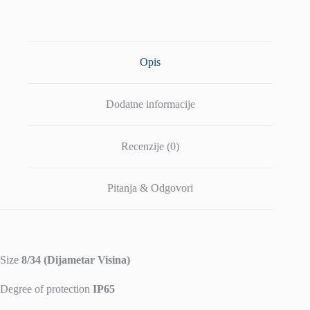
3000K
količina
Opis
Dodatne informacije
Recenzije (0)
Pitanja & Odgovori
Size
8/34 (Dijametar Visina)
Degree of protection
IP65