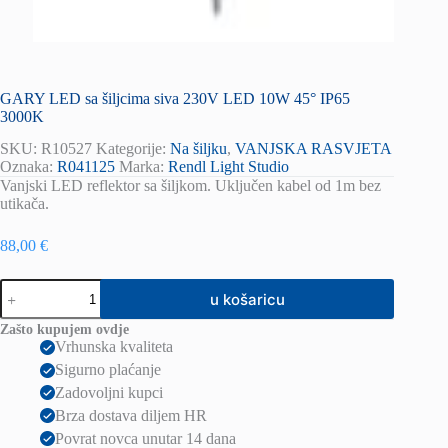
GARY LED sa šiljcima siva 230V LED 10W 45° IP65
3000K
SKU:
R10527
Kategorije:
Na šiljku
,
VANJSKA RASVJETA
Oznaka:
R041125
Marka:
Rendl Light Studio
Vanjski LED reflektor sa šiljkom. Uključen kabel od 1m bez
utikača.
88,00
€
GARY
u košaricu
LED
sa
Zašto kupujem ovdje
šiljcima
Vrhunska kvaliteta
siva
Sigurno plaćanje
230V
LED
Zadovoljni kupci
10W
Brza dostava diljem HR
45°
Povrat novca unutar 14 dana
IP65