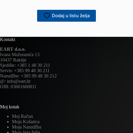
Dodaj u listu želja
Kontakt
EART d.o.o.
Ivana Mažuranića 13
10437 Rakitje
Sjedište: +385 1 48 30 211
Servis: +385 99 48 30 211
Narudžbe: +385 99 48 30 212
@: info@eart.hr
OIB: 03661660811
Moj kutak
Moj Račun
Moja Košarica
Moja Narudžba
Moja lista želja