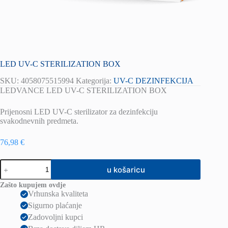
LED UV-C STERILIZATION BOX
SKU:
4058075515994
Kategorija:
UV-C DEZINFEKCIJA
LEDVANCE LED UV-C STERILIZATION BOX
Prijenosni LED UV-C sterilizator za dezinfekciju
svakodnevnih predmeta.
76,98
€
LED
u košaricu
UV-
C
Zašto kupujem ovdje
STERILIZATION
Vrhunska kvaliteta
BOX
Sigurno plaćanje
količina
Zadovoljni kupci