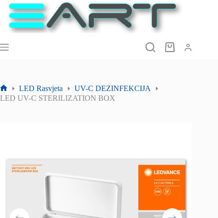
Preskoči
na
sadržaj
Košarica
LED Rasvjeta
UV-C DEZINFEKCIJA
Početna
LED UV-C STERILIZATION BOX
stranica