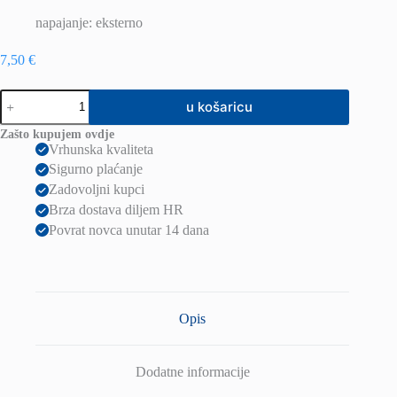
napajanje: eksterno
7,50
€
LED
u košaricu
Panel
3W
Zašto kupujem ovdje
3000K
Vrhunska kvaliteta
količina
Sigurno plaćanje
Zadovoljni kupci
Brza dostava diljem HR
Povrat novca unutar 14 dana
Opis
Dodatne informacije