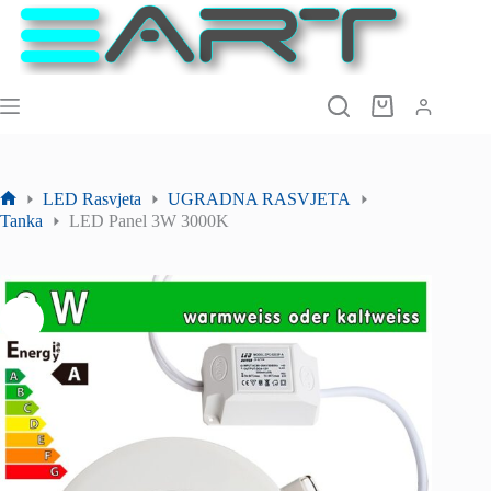
Preskoči
na
sadržaj
Košarica
LED Rasvjeta
UGRADNA RASVJETA
Početna
Tanka
LED Panel 3W 3000K
stranica