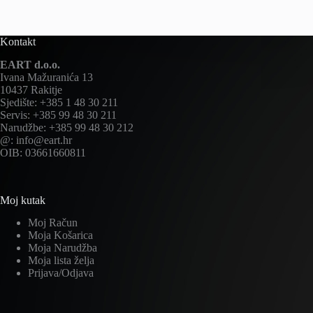
Kontakt
EART d.o.o.
Ivana Mažuranića 13
10437 Rakitje
Sjedište: +385 1 48 30 211
Servis: +385 99 48 30 211
Narudžbe: +385 99 48 30 212
@: info@eart.hr
OIB: 03661660811
Moj kutak
Moj Račun
Moja Košarica
Moja Narudžba
Moja lista želja
Prijava/Odjava