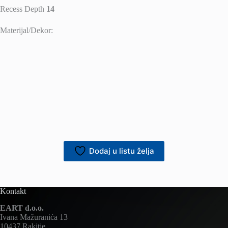
Recess Depth
14
Materijal/Dekor:
Dodaj u listu želja
Kontakt
EART d.o.o.
Ivana Mažuranića 13
10437 Rakitje