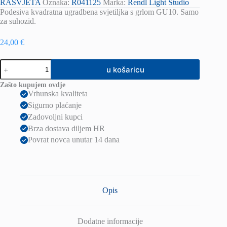
RASVJETA
Oznaka:
R041125
Marka:
Rendl Light Studio
Podesiva kvadratna ugradbena svjetiljka s grlom GU10. Samo
za suhozid.
24,00
€
ACASA
u košaricu
ugradna
bijela
Zašto kupujem ovdje
230V
Vrhunska kvaliteta
LED
Sigurno plaćanje
GU10
8W
Zadovoljni kupci
količina
Brza dostava diljem HR
Povrat novca unutar 14 dana
Opis
Dodatne informacije