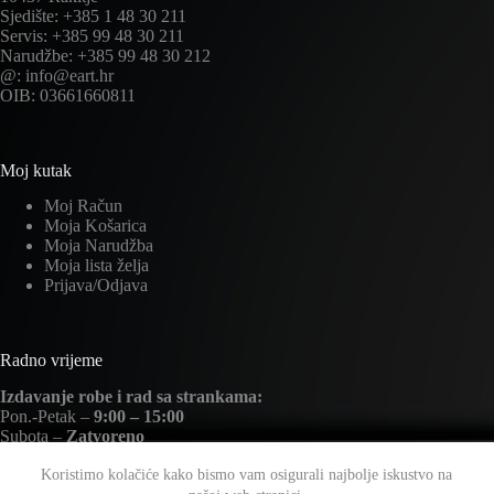
Sjedište: +385 1 48 30 211
Servis: +385 99 48 30 211
Narudžbe: +385 99 48 30 212
@: info@eart.hr
OIB: 03661660811
Moj kutak
Moj Račun
Moja Košarica
Moja Narudžba
Moja lista želja
Prijava/Odjava
Radno vrijeme
Izdavanje robe i rad sa strankama:
Pon.-Petak –
9:00 – 15:00
Subota –
Zatvoreno
Nedjelja –
Zatvoreno
Koristimo kolačiće kako bismo vam osigurali najbolje iskustvo na