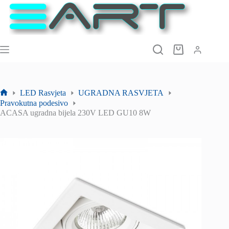
Preskoči
na
sadržaj
Košarica
LED Rasvjeta
UGRADNA RASVJETA
Početna
Pravokutna podesivo
stranica
ACASA ugradna bijela 230V LED GU10 8W