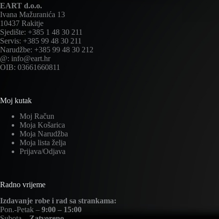
EART d.o.o.
Ivana Mažuranića 13
10437 Rakitje
Sjedište: +385 1 48 30 211
Servis: +385 99 48 30 211
Narudžbe: +385 99 48 30 212
@: info@eart.hr
OIB: 03661660811
Moj kutak
Moj Račun
Moja Košarica
Moja Narudžba
Moja lista želja
Prijava/Odjava
Radno vrijeme
Izdavanje robe i rad sa strankama:
Pon.-Petak –
9:00 – 15:00
Subota –
Zatvoreno