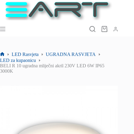
Preskoči
na
sadržaj
Košarica
LED Rasvjeta
UGRADNA RASVJETA
Početna
LED za kupaonicu
stranica
BELI R 10 ugradna mliječni akril 230V LED 6W IP65
3000K