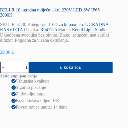
BELI R 10 ugradna mliječni akril 230V LED 6W IP65
3000K
SKU:
R13430
Kategorije:
LED za kupaonicu
,
UGRADNA
RASVJETA
Oznaka:
R041125
Marka:
Rendl Light Studio
Ugradbena svjetiljka bez okvira. Blago ispupčeni mat akrilni
difuzor. Pogodna za vlažna okruženja.
29,00
€
BELI
u košaricu
R
10
Zašto kupujem ovdje
ugradna
Vrhunska kvaliteta
mliječni
Sigurno plaćanje
akril
230V
Zadovoljni kupci
LED
Brza dostava diljem HR
6W
Povrat novca unutar 14 dana
IP65
3000K
količina