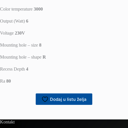
Color temperature
3000
Output (Watt)
6
Voltage
230V
Mounting hole – size
8
Mounting hole – shape
R
Recess Depth
4
Ra
80
Dodaj u listu želja
Kontakt