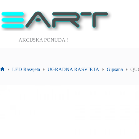
Preskoči
na
sadržaj
AKCIJSKA PONUDA !
LED Rasvjeta
UGRADNA RASVJETA
Gipsana
QUO
Početna
stranica