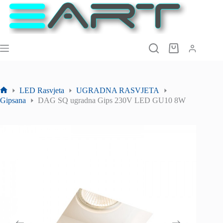
Preskoči
na
sadržaj
Košarica
LED Rasvjeta
UGRADNA RASVJETA
Početna
Gipsana
DAG SQ ugradna Gips 230V LED GU10 8W
stranica