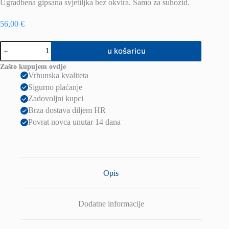
Ugradbena gipsana svjetiljka bez okvira. Samo za suhozid.
56,00
€
DAG
u košaricu
SQ
ugradna
Zašto kupujem ovdje
Gips
Vrhunska kvaliteta
230V
Sigurno plaćanje
LED
GU10
Zadovoljni kupci
8W
Brza dostava diljem HR
količina
Povrat novca unutar 14 dana
Opis
Dodatne informacije