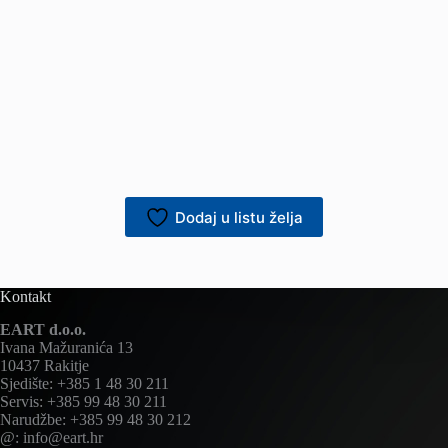
Dodaj u listu želja
Kontakt
EART d.o.o.
Ivana Mažuranića 13
10437 Rakitje
Sjedište: +385 1 48 30 211
Servis: +385 99 48 30 211
Narudžbe: +385 99 48 30 212
@: info@eart.hr