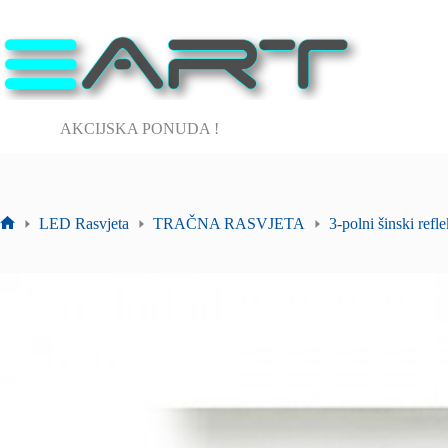
Preskoči
na
sadržaj
AKCIJSKA PONUDA !
LED Rasvjeta
TRAČNA RASVJETA
3-polni šinski refle
Početna
stranica