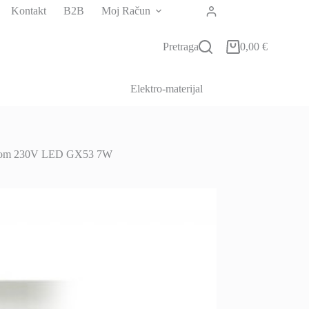
Kontakt
B2B
Moj Račun
Pretraga
0,00
€
Košarica
Elektro-materijal
va krom 230V LED GX53 7W