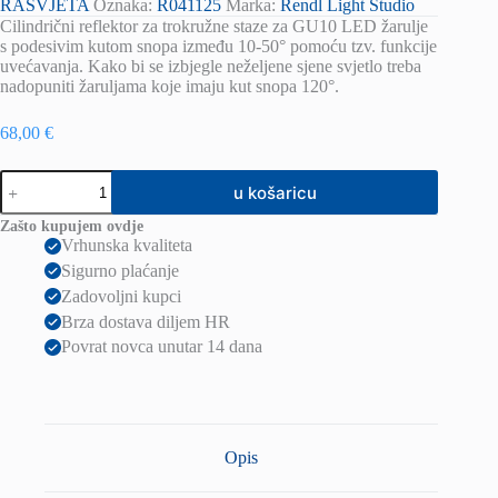
RASVJETA
Oznaka:
R041125
Marka:
Rendl Light Studio
Cilindrični reflektor za trokružne staze za GU10 LED žarulje
s podesivim kutom snopa između 10-50° pomoću tzv. funkcije
uvećavanja. Kako bi se izbjegle neželjene sjene svjetlo treba
nadopuniti žaruljama koje imaju kut snopa 120°.
68,00
€
OPTIMUS
u košaricu
za
3F
Zašto kupujem ovdje
staze
Vrhunska kvaliteta
bijela
Sigurno plaćanje
230V
LED
Zadovoljni kupci
GU10
Brza dostava diljem HR
9W
Povrat novca unutar 14 dana
10
50°
količina
Opis