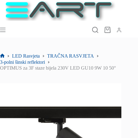
Preskoči
na
sadržaj
Košarica
LED Rasvjeta
TRAČNA RASVJETA
Početna
3-polni šinski reflektori
stranica
OPTIMUS za 3F staze bijela 230V LED GU10 9W 10 50°