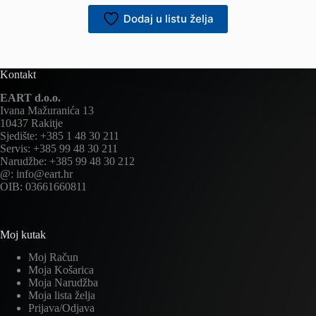
Dodaj u listu želja
Kontakt
EART d.o.o.
Ivana Mažuranića 13
10437 Rakitje
Sjedište: +385 1 48 30 211
Servis: +385 99 48 30 211
Narudžbe: +385 99 48 30 212
@: info@eart.hr
OIB: 03661660811
Moj kutak
Moj Račun
Moja Košarica
Moja Narudžba
Moja lista želja
Prijava/Odjava