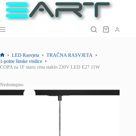
Preskoči
na
sadržaj
Košarica
LED Rasvjeta
TRAČNA RASVJETA
Početna
1-polne šinske visilice
stranica
COPA za 1F stazu crna staklo 230V LED E27 11W
Nedostupno