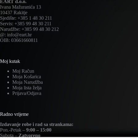
EART d.o.o.
Ivana Mažuranića 13
10437 Rakitje
Sjedište: +385 1 48 30 211
Servis: +385 99 48 30 211
Narudžbe: +385 99 48 30 212
@: info@eart.hr
OIB: 03661660811
Moj kutak
Moj Račun
Moja Košarica
Moja Narudžba
Moja lista želja
Prijava/Odjava
Radno vrijeme
Izdavanje robe i rad sa strankama:
Pon.-Petak –
9:00 – 15:00
Subota –
Zatvoreno