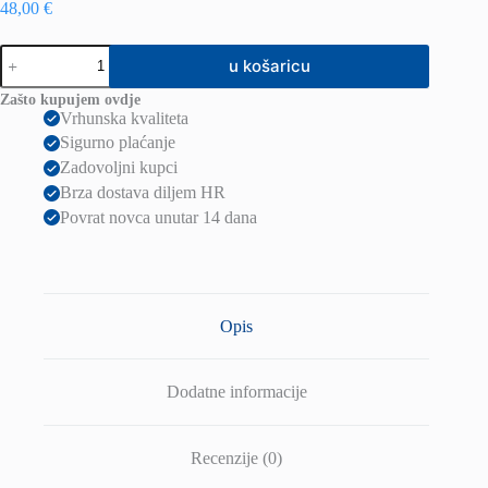
48,00
€
HUE
u košaricu
R
22
Zašto kupujem ovdje
stropna
Vrhunska kvaliteta
dekor
Sigurno plaćanje
od
tamnog
Zadovoljni kupci
oraha
Brza dostava diljem HR
230V
Povrat novca unutar 14 dana
LED
24W
3000K
količina
Opis
Dodatne informacije
Recenzije (0)