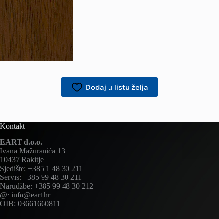
Dodaj u listu želja
Kontakt
EART d.o.o.
Ivana Mažuranića 13
10437 Rakitje
Sjedište: +385 1 48 30 211
Servis: +385 99 48 30 211
Narudžbe: +385 99 48 30 212
@: info@eart.hr
OIB: 03661660811