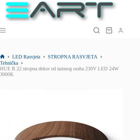
Preskoči
na
sadržaj
Košarica
LED Rasvjeta
STROPNA RASVJETA
Početna
Tehnička
stranica
HUE R 22 stropna dekor od tamnog oraha 230V LED 24W
3000K