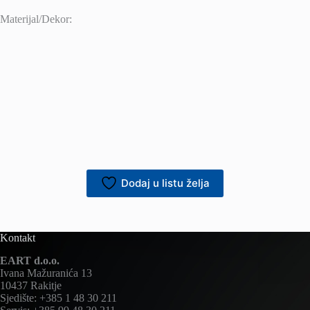
Materijal/Dekor:
Dodaj u listu želja
Kontakt
EART d.o.o.
Ivana Mažuranića 13
10437 Rakitje
Sjedište: +385 1 48 30 211