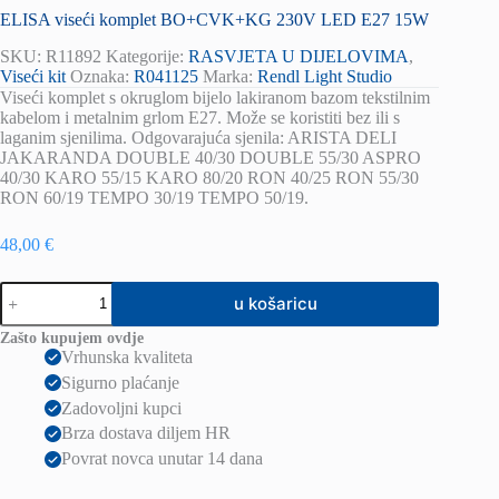
ELISA viseći komplet BO+CVK+KG 230V LED E27 15W
SKU:
R11892
Kategorije:
RASVJETA U DIJELOVIMA
,
Viseći kit
Oznaka:
R041125
Marka:
Rendl Light Studio
Viseći komplet s okruglom bijelo lakiranom bazom tekstilnim
kabelom i metalnim grlom E27. Može se koristiti bez ili s
laganim sjenilima. Odgovarajuća sjenila: ARISTA DELI
JAKARANDA DOUBLE 40/30 DOUBLE 55/30 ASPRO
40/30 KARO 55/15 KARO 80/20 RON 40/25 RON 55/30
RON 60/19 TEMPO 30/19 TEMPO 50/19.
48,00
€
ELISA
u košaricu
viseći
komplet
Zašto kupujem ovdje
BO+CVK+KG
Vrhunska kvaliteta
230V
Sigurno plaćanje
LED
E27
Zadovoljni kupci
15W
Brza dostava diljem HR
količina
Povrat novca unutar 14 dana