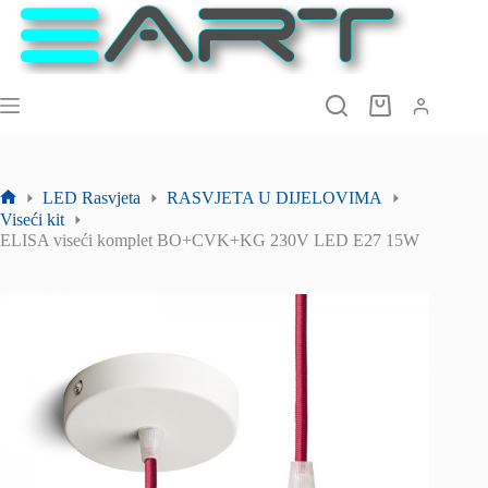
Preskoči
na
sadržaj
Košarica
LED Rasvjeta
RASVJETA U DIJELOVIMA
Početna
Viseći kit
stranica
ELISA viseći komplet BO+CVK+KG 230V LED E27 15W