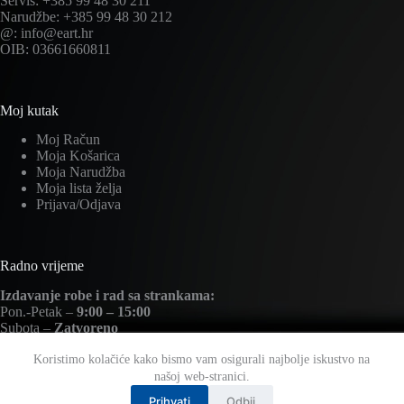
Servis: +385 99 48 30 211
Narudžbe: +385 99 48 30 212
@: info@eart.hr
OIB: 03661660811
Moj kutak
Moj Račun
Moja Košarica
Moja Narudžba
Moja lista želja
Prijava/Odjava
Radno vrijeme
Izdavanje robe i rad sa strankama:
Pon.-Petak –
9:00 – 15:00
Subota –
Zatvoreno
Nedjelja –
Zatvoreno
Koristimo kolačiće kako bismo vam osigurali najbolje iskustvo na
našoj web-stranici.
Prihvati
Odbij