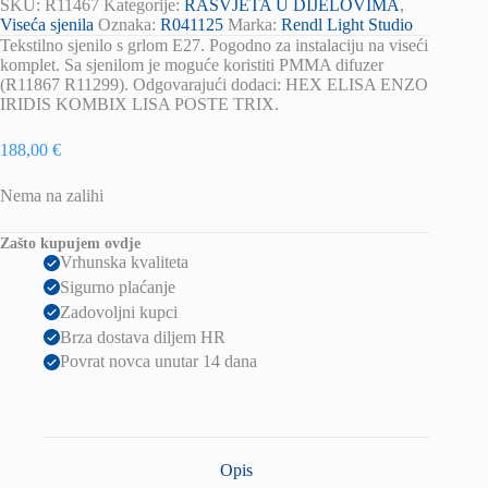
SKU:
R11467
Kategorije:
RASVJETA U DIJELOVIMA
,
Viseća sjenila
Oznaka:
R041125
Marka:
Rendl Light Studio
Tekstilno sjenilo s grlom E27. Pogodno za instalaciju na viseći
komplet. Sa sjenilom je moguće koristiti PMMA difuzer
(R11867 R11299). Odgovarajući dodaci: HEX ELISA ENZO
IRIDIS KOMBIX LISA POSTE TRIX.
188,00
€
Nema na zalihi
Zašto kupujem ovdje
Vrhunska kvaliteta
Sigurno plaćanje
Zadovoljni kupci
Brza dostava diljem HR
Povrat novca unutar 14 dana
Opis