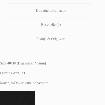
Dodatne informacije
Recenzije (0)
Pitanja & Odgovori
Size
40/30 (Dijametar Visina)
Output (Watt)
23
Materijal/Dekor: crna polycotton