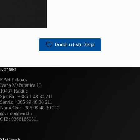
Dodaj u listu želja
Kontakt
EART d.o.o.
Ivana Mažuranića 13
10437 Rakitje
Sjedište: +385 1 48 30 211
Servis: +385 99 48 30 211
Narudžbe: +385 99 48 30 212
@: info@eart.hr
OIB: 03661660811