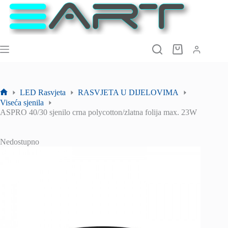
Preskoči
na
sadržaj
Košarica
LED Rasvjeta
RASVJETA U DIJELOVIMA
Početna
Viseća sjenila
stranica
ASPRO 40/30 sjenilo crna polycotton/zlatna folija max. 23W
Nedostupno