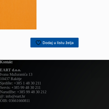
Dodaj u listu želja
Kontakt
EART d.o.o.
Ivana Mažuranića 13
10437 Rakitje
Sjedište: +385 1 48 30 211
Servis: +385 99 48 30 211
Narudžbe: +385 99 48 30 212
@: info@eart.hr
OIB: 03661660811