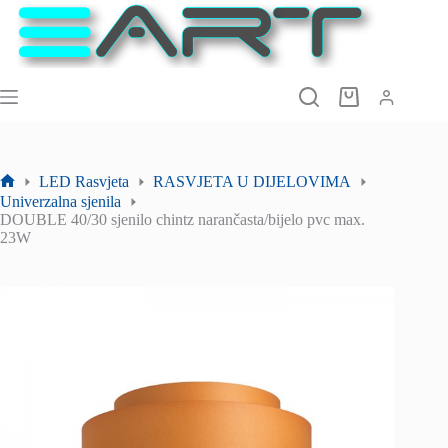
Preskoči
na
sadržaj
Košarica
LED Rasvjeta
RASVJETA U DIJELOVIMA
Početna
Univerzalna sjenila
stranica
DOUBLE 40/30 sjenilo chintz narančasta/bijelo pvc max.
23W