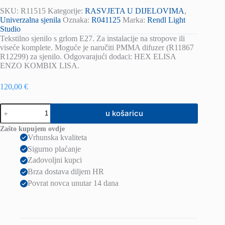
SKU:
R11515
Kategorije:
RASVJETA U DIJELOVIMA
,
Univerzalna sjenila
Oznaka:
R041125
Marka:
Rendl Light
Studio
Tekstilno sjenilo s grlom E27. Za instalacije na stropove ili
viseće komplete. Moguće je naručiti PMMA difuzer (R11867
R12299) za sjenilo. Odgovarajući dodaci: HEX ELISA
ENZO KOMBIX LISA.
120,00
€
DOUBLE
u košaricu
40/30
sjenilo
Zašto kupujem ovdje
chintz
Vrhunska kvaliteta
narančasta/bijelo
Sigurno plaćanje
pvc
max.
Zadovoljni kupci
23W
Brza dostava diljem HR
količina
Povrat novca unutar 14 dana