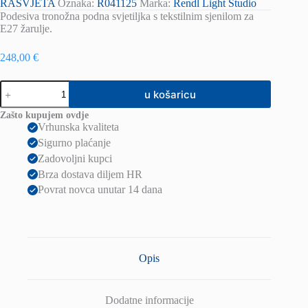
RASVJETA
Oznaka:
R041125
Marka:
Rendl Light Studio
Podesiva tronožna podna svjetiljka s tekstilnim sjenilom za
E27 žarulje.
248,00
€
GARDETTE
u košaricu
podna
crna
Zašto kupujem ovdje
aluminijum
Vrhunska kvaliteta
230V
Sigurno plaćanje
LED
E27
Zadovoljni kupci
15W
Brza dostava diljem HR
količina
Povrat novca unutar 14 dana
Opis
Dodatne informacije