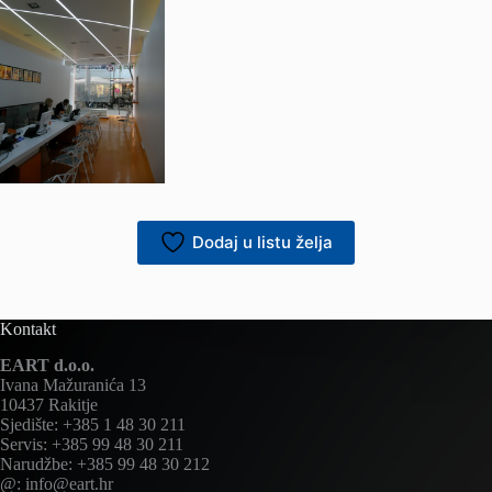
Dodaj u listu želja
Kontakt
EART d.o.o.
Ivana Mažuranića 13
10437 Rakitje
Sjedište: +385 1 48 30 211
Servis: +385 99 48 30 211
Narudžbe: +385 99 48 30 212
@: info@eart.hr