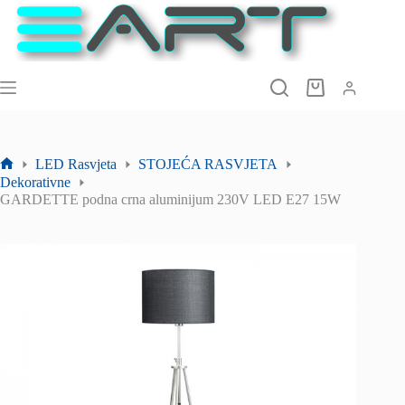
Preskoči
na
sadržaj
Košarica
LED Rasvjeta
STOJEĆA RASVJETA
Početna
Dekorativne
stranica
GARDETTE podna crna aluminijum 230V LED E27 15W