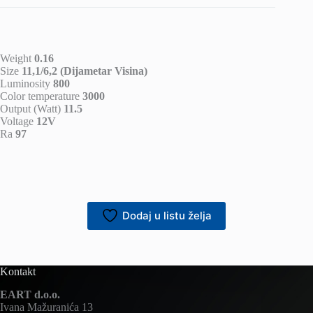
Weight
0.16
Size
11,1/6,2 (Dijametar Visina)
Luminosity
800
Color temperature
3000
Output (Watt)
11.5
Voltage
12V
Ra
97
Dodaj u listu želja
Kontakt
EART d.o.o.
Ivana Mažuranića 13