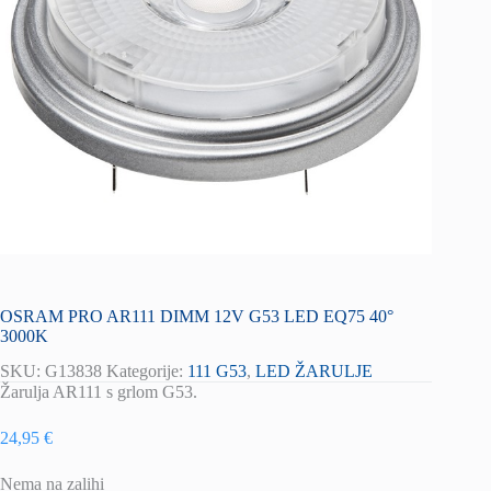
OSRAM PRO AR111 DIMM 12V G53 LED EQ75 40°
3000K
SKU:
G13838
Kategorije:
111 G53
,
LED ŽARULJE
Žarulja AR111 s grlom G53.
24,95
€
Nema na zalihi