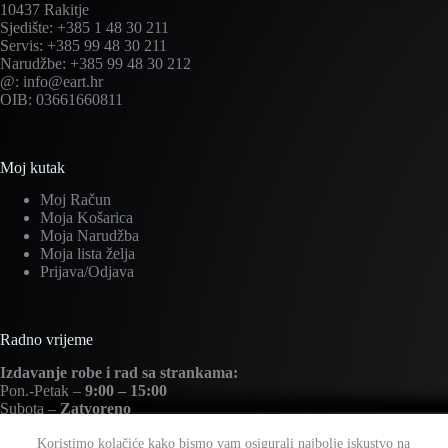
10437 Rakitje
Sjedište: +385 1 48 30 211
Servis: +385 99 48 30 211
Narudžbe: +385 99 48 30 212
@: info@eart.hr
OIB: 03661660811
Moj kutak
Moj Račun
Moja Košarica
Moja Narudžba
Moja lista želja
Prijava/Odjava
Radno vrijeme
Izdavanje robe i rad sa strankama:
Pon.-Petak –
9:00 – 15:00
Subota –
Zatvoreno
Nedjelja –
Zatvoreno
Koristimo kolačiće kako bismo vam osigurali najbolje iskustvo na