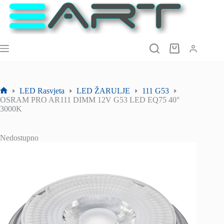
Preskoči
na
sadržaj
Košarica
LED Rasvjeta
LED ŽARULJE
111 G53
Početna
OSRAM PRO AR111 DIMM 12V G53 LED EQ75 40°
stranica
3000K
Nedostupno