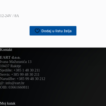
12-24V / 8A
Dodaj u listu želja
Kontakt
EART d.o.o.
Ivana Mažuranića 13
10437 Rakitje
Sjedište: +385 1 48 30 211
Servis: +385 99 48 30 211
Narudžbe: +385 99 48 30 212
@: info@eart.hr
OIB: 03661660811
Moj kutak