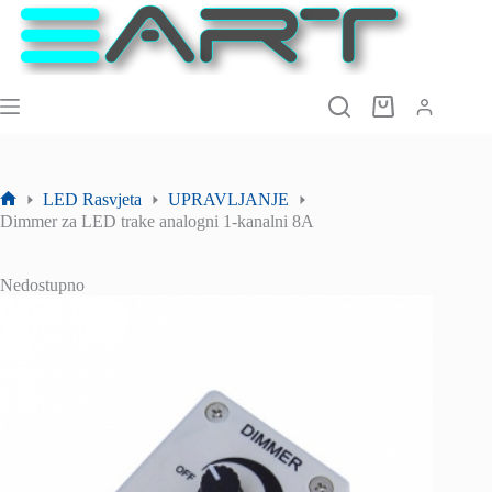
Preskoči
na
sadržaj
Košarica
LED Rasvjeta
UPRAVLJANJE
Početna
Dimmer za LED trake analogni 1-kanalni 8A
stranica
Nedostupno