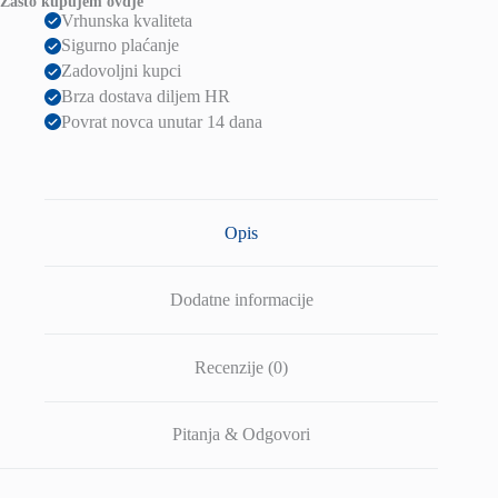
Zašto kupujem ovdje
R
Vrhunska kvaliteta
količina
Sigurno plaćanje
Zadovoljni kupci
Brza dostava diljem HR
Povrat novca unutar 14 dana
Opis
Dodatne informacije
Recenzije (0)
Pitanja & Odgovori