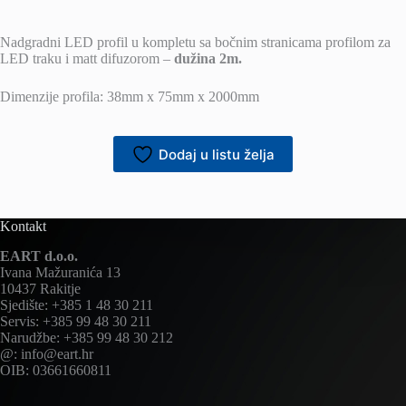
Nadgradni LED profil u kompletu sa bočnim stranicama profilom za
LED traku i matt difuzorom –
dužina 2m.
Dimenzije profila: 38mm x 75mm x 2000mm
Dodaj u listu želja
Kontakt
EART d.o.o.
Ivana Mažuranića 13
10437 Rakitje
Sjedište: +385 1 48 30 211
Servis: +385 99 48 30 211
Narudžbe: +385 99 48 30 212
@: info@eart.hr
OIB: 03661660811