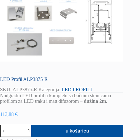
LED Profil ALP3875-R
SKU:
ALP3875-R
Kategorija:
LED PROFILI
Nadgradni LED profil u kompletu sa bočnim stranicama
profilom za LED traku i matt difuzorom –
dužina 2m.
113,88
€
LED
u košaricu
Profil
ALP3875-