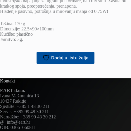
Industrijsko napajanje za ugradnju u ormare, na DIN šinu. Zaštita od
kratkog spoja, preopterećenja, prenapona.
Hlađenje pasivno, potrošnja u mirovanju manja od 0.75W!
Težina: 170 g
Dimenzije: 22.5×90×100mm
Kućište: plastično
Jamstvo: 3g.
Dodaj u listu želja
Kontakt
EART d.o.o.
Ivana Mažuranića 13
10437 Rakitje
Sjedište: +385 1 48 30 211
Servis: +385 99 48 30 211
Narudžbe: +385 99 48 30 212
@: info@eart.hr
OIB: 03661660811