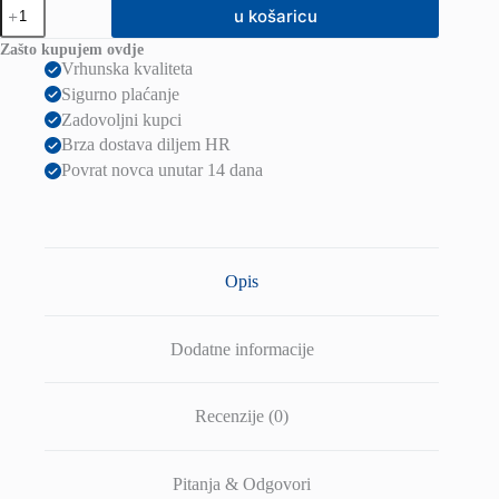
MEAN
u košaricu
WELL
napajanje
Zašto kupujem ovdje
MDR-
Vrhunska kvaliteta
20-
Sigurno plaćanje
24
količina
Zadovoljni kupci
Brza dostava diljem HR
Povrat novca unutar 14 dana
Opis
Dodatne informacije
Recenzije (0)
Pitanja & Odgovori