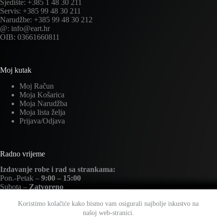
Sjedište: +385 1 48 30 211
Servis: +385 99 48 30 211
Narudžbe: +385 99 48 30 212
@: info@eart.hr
OIB: 03661660811
Moj kutak
Moj Račun
Moja Košarica
Moja Narudžba
Moja lista želja
Prijava/Odjava
Radno vrijeme
Izdavanje robe i rad sa strankama:
Pon.-Petak –
9:00 – 15:00
Subota –
Zatvoreno
Nedjelja –
Zatvoreno
Koristimo kolačiće kako bismo vam osigurali najbolje iskustvo na
našoj web-stranici.