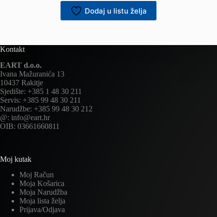
Dodaj u listu želja
Kontakt
EART d.o.o.
Ivana Mažuranića 13
10437 Rakitje
Sjedište: +385 1 48 30 211
Servis: +385 99 48 30 211
Narudžbe: +385 99 48 30 212
@: info@eart.hr
OIB: 03661660811
Moj kutak
Moj Račun
Moja Košarica
Moja Narudžba
Moja lista želja
Prijava/Odjava