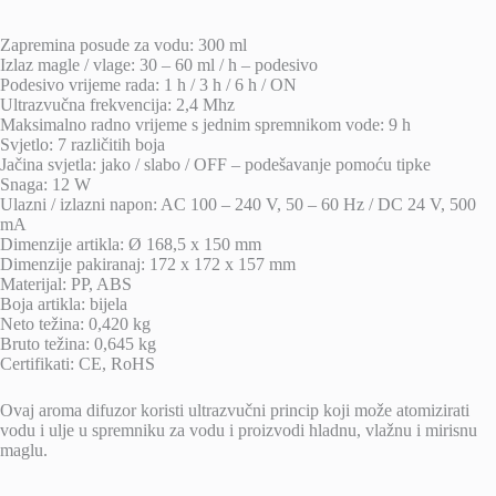
Zapremina posude za vodu: 300 ml
Izlaz magle / vlage: 30 – 60 ml / h – podesivo
Podesivo vrijeme rada: 1 h / 3 h / 6 h / ON
Ultrazvučna frekvencija: 2,4 Mhz
Maksimalno radno vrijeme s jednim spremnikom vode: 9 h
Svjetlo: 7 različitih boja
Jačina svjetla: jako / slabo / OFF – podešavanje pomoću tipke
Snaga: 12 W
Ulazni / izlazni napon: AC 100 – 240 V, 50 – 60 Hz / DC 24 V, 500
mA
Dimenzije artikla: Ø 168,5 x 150 mm
Dimenzije pakiranaj: 172 x 172 x 157 mm
Materijal: PP, ABS
Boja artikla: bijela
Neto težina: 0,420 kg
Bruto težina: 0,645 kg
Certifikati: CE, RoHS
Ovaj aroma difuzor koristi ultrazvučni princip koji može atomizirati
vodu i ulje u spremniku za vodu i proizvodi hladnu, vlažnu i mirisnu
maglu.