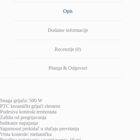
Opis
Dodatne informacije
Recenzije (0)
Pitanja & Odgovori
Snaga grijača: 500 W
PTC keramički grijaći element
Podesiva kontrola termostata
Zaštita od pregrijavanja
Indikator napajanja
Sigurnosni prekidač u slučaju prevrtanja
Vrsta kontrole: mehanička
Površina pokrivanja / zagrijavanja: 10 m²