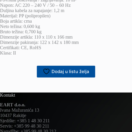
Napon: AC 220 – 240 V / 50 – 60 Hz
Duljina kabela za napajanje: 1,2 m
Materijal: PP (polipropilen)
Boja artikla: crna
Neto težina: 0,600 kg
Bruto težina: 0,700 kg
Dimenzije artikla: 110 x 110 x 166 mm
Dimenzije pakiranja: 122 x 142 x 180 mm
Certifikati: CE, RoHS
Klasa: II
Dodaj u listu želja
Kontakt
EART d.o.o.
Ivana Mažuranića 13
10437 Rakitje
Sjedište: +385 1 48 30 211
Servis: +385 99 48 30 211
Narudžbe: +385 99 48 30 212