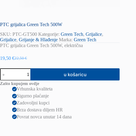
PTC grijalica Green Tech 500W
SKU:
PTC-GT500
Kategorije:
Green Tech
,
Grijalice
,
Grijalice
,
Grijanje & Hlađenje
Marka:
Green Tech
PTC grijalica Green Tech 500W, električna
19,50
€
22,50
€
Izvorna
Trenutna
cijena
cijena
PTC
bila
je:
u košaricu
grijalica
je:
19,50 €.
Green
22,50 €.
Zašto kupujem ovdje
Tech
Vrhunska kvaliteta
500W
Sigurno plaćanje
količina
Zadovoljni kupci
Brza dostava diljem HR
Povrat novca unutar 14 dana