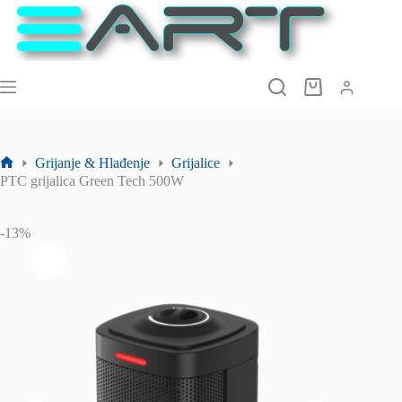
Preskoči
na
sadržaj
Košarica
Grijanje & Hlađenje
Grijalice
Početna
PTC grijalica Green Tech 500W
stranica
-13%