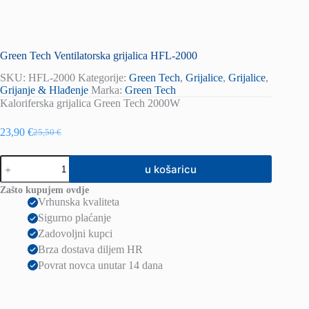
Green Tech Ventilatorska grijalica HFL-2000
SKU:
HFL-2000
Kategorije:
Green Tech
,
Grijalice
,
Grijalice
,
Grijanje & Hlađenje
Marka:
Green Tech
Kaloriferska grijalica Green Tech 2000W
23,90
€
25,50
€
Izvorna
Trenutna
cijena
cijena
Green
bila
je:
u košaricu
Tech
je:
23,90 €.
Ventilatorska
25,50 €.
Zašto kupujem ovdje
grijalica
Vrhunska kvaliteta
HFL-
Sigurno plaćanje
2000
količina
Zadovoljni kupci
Brza dostava diljem HR
Povrat novca unutar 14 dana