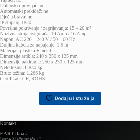
Daljinski upravljač: ne
Automatski prekidač: ne
Dječja brava: ne
IP stupanj: IP20
Površina pokrivanja / zagrijavanja: 15 – 20 m²
Nazivna struja osigurača: 10 Amp / 16 Amp
Napon: AC 220 – 240 V / 50 – 60 Hz
Duljina kabela za napajanje: 1,5 m
Materijal: plastika + metal
Dimenzije artikla: 240 x 250 x 125 mm
Dimenzije pakiranja: 250 x 250 x 125 mm
Neto težina: 0,840 kg
Bruto težina: 1,266 kg
Certifikati: CE, ROHS
Dodaj u listu želja
Kontakt
EART d.o.o.
Ivana Mažuranića 13