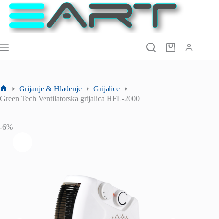
Preskoči
na
sadržaj
Košarica
Grijanje & Hlađenje
Grijalice
Početna
Green Tech Ventilatorska grijalica HFL-2000
stranica
-6%