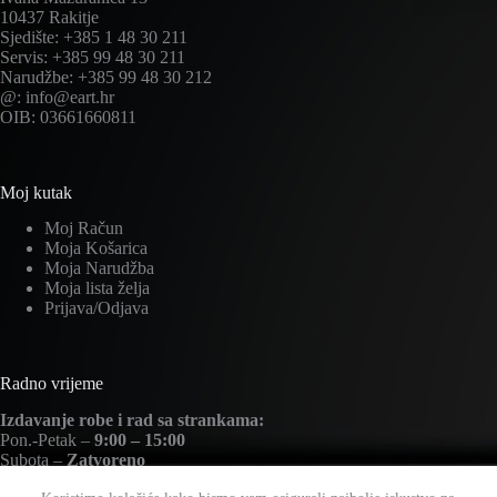
10437 Rakitje
Sjedište: +385 1 48 30 211
Servis: +385 99 48 30 211
Narudžbe: +385 99 48 30 212
@: info@eart.hr
OIB: 03661660811
Moj kutak
Moj Račun
Moja Košarica
Moja Narudžba
Moja lista želja
Prijava/Odjava
Radno vrijeme
Izdavanje robe i rad sa strankama:
Pon.-Petak –
9:00 – 15:00
Subota –
Zatvoreno
Nedjelja –
Zatvoreno