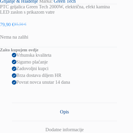
Grijanje & Hlađenje
Marka:
Green Tech
PTC grijalica Green Tech 2000W, električna, efekt kamina
LED zaslon s prikazom vatre
79,90
€
85,50
€
Izvorna
Trenutna
cijena
cijena
Nema na zalihi
bila
je:
je:
79,90 €.
85,50 €.
Zašto kupujem ovdje
Vrhunska kvaliteta
Sigurno plaćanje
Zadovoljni kupci
Brza dostava diljem HR
Povrat novca unutar 14 dana
Opis
Dodatne informacije