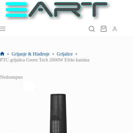
Preskoči
na
sadržaj
Košarica
Grijanje & Hlađenje
Grijalice
Početna
PTC grijalica Green Tech 2000W Efekt kamina
stranica
Nedostupno