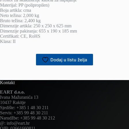
Materijal: PP (polipropilen)
Boja artikla: crna
Neto težina: 2,000 kg
Bruto težina: 2,400 kg
Dimenzije artikla: 250 x 250 x 625 mm
Dimenzije pakiranja: 655 x 190 x 185 mm
Certifikati: CE, RoHS
Klasa: II
Dodaj u listu želja
Kontakt
EART d.o.o.
Ivana Mažuranića 13
10437 Rakitje
Sjedište: +385 1 48 30 211
Servis: +385 99 48 30 211
Narudžbe: +385 99 48 30 212
@: info@eart.hr
OIB: 03661660811