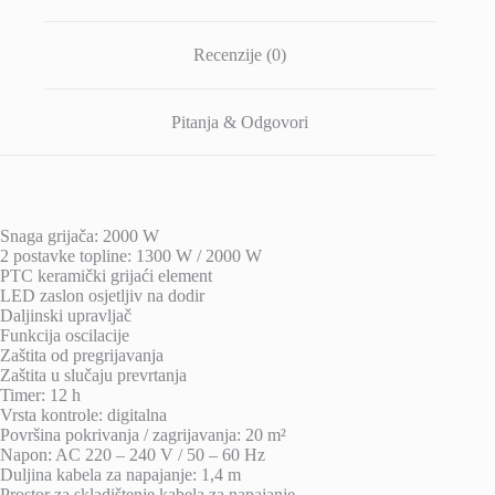
Recenzije (0)
Pitanja & Odgovori
Snaga grijača: 2000 W
2 postavke topline: 1300 W / 2000 W
PTC keramički grijaći element
LED zaslon osjetljiv na dodir
Daljinski upravljač
Funkcija oscilacije
Zaštita od pregrijavanja
Zaštita u slučaju prevrtanja
Timer: 12 h
Vrsta kontrole: digitalna
Površina pokrivanja / zagrijavanja: 20 m²
Napon: AC 220 – 240 V / 50 – 60 Hz
Duljina kabela za napajanje: 1,4 m
Prostor za skladištenje kabela za napajanje