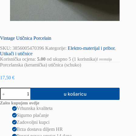
Vintage Utičnica Porcelain
SKU:
3856005470396
Kategorije:
Elektro-materijal i pribor
,
Utikači i utičnice
Korisnička ocjena:
5.00
od ukupno 5 (
1
korisnika)
1
recenzija
Porcelanska (keramička) utičnica (schuko)
17,50
€
Vintage
u košaricu
Utičnica
Porcelain
Zašto kupujem ovdje
količina
Vrhunska kvaliteta
Sigurno plaćanje
Zadovoljni kupci
Brza dostava diljem HR
Povrat novca unutar 14 dana