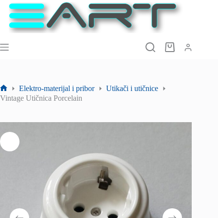
Preskoči
na
sadržaj
Košarica
Elektro-materijal i pribor
Utikači i utičnice
Početna
Vintage Utičnica Porcelain
stranica