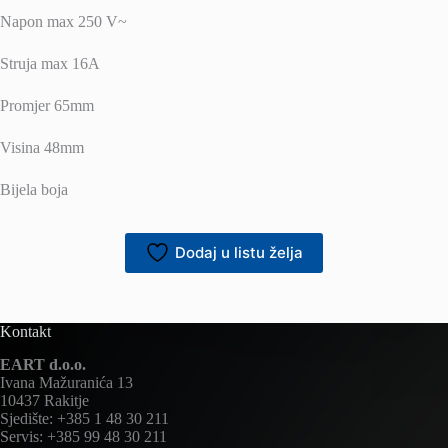
Napon max 250 V~
Struja max 16A
Promjer 65mm
Visina 48mm
Bijela boja
Dodaj u listu želja
Kontakt
EART d.o.o.
Ivana Mažuranića 13
10437 Rakitje
Sjedište: +385 1 48 30 211
Servis: +385 99 48 30 211