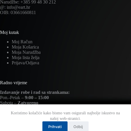
Narudžbe: +385 99 48 30 212
@: info@eart.hr
OIB: 03661660811
Moj kutak
Moj Račun
Moja Košarica
Moja Narudžba
Moja lista želja
Prijava/Odjava
Radno vrijeme
Izdavanje robe i rad sa strankama:
Pon.-Petak –
9:00 – 15:00
Subota –
Zatvoreno
Nedjelja –
Zatvoreno
Koristimo kolačiće kako bismo vam osigurali najbolje iskustvo na
našoj web-stranici.
Prihvati
Odbij