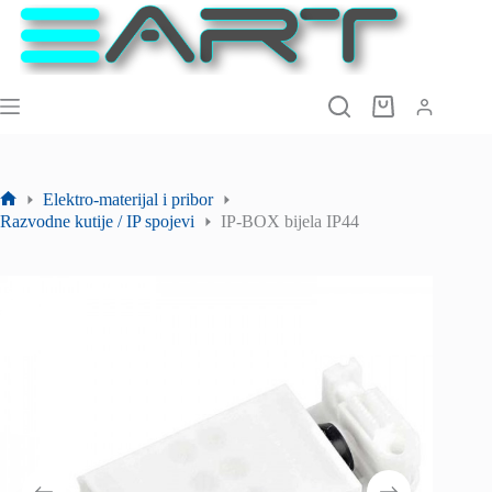
Preskoči
na
sadržaj
Košarica
Elektro-materijal i pribor
Početna
Razvodne kutije / IP spojevi
IP-BOX bijela IP44
stranica