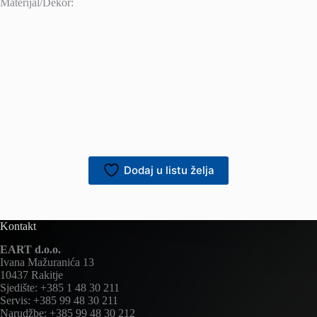
Materijal/Dekor:
Dodaj u listu želja
Kontakt
EART d.o.o.
Ivana Mažuranića 13
10437 Rakitje
Sjedište: +385 1 48 30 211
Servis: +385 99 48 30 211
Narudžbe: +385 99 48 30 212