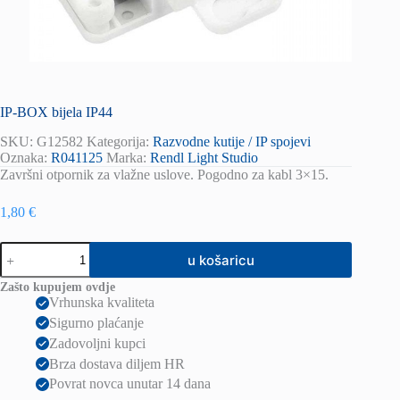
IP-BOX bijela IP44
SKU:
G12582
Kategorija:
Razvodne kutije / IP spojevi
Oznaka:
R041125
Marka:
Rendl Light Studio
Završni otpornik za vlažne uslove. Pogodno za kabl 3×15.
1,80
€
IP-
u košaricu
BOX
bijela
Zašto kupujem ovdje
IP44
Vrhunska kvaliteta
količina
Sigurno plaćanje
Zadovoljni kupci
Brza dostava diljem HR
Povrat novca unutar 14 dana