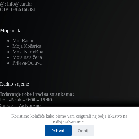
@: info@eart.hr
OIB: 03661660811
Moj kutak
Moj Račun
Moja Košarica
Moja Narudžba
Moja lista želja
Prijava/Odjava
Radno vrijeme
Izdavanje robe i rad sa strankama:
Pon.-Petak –
9:00 – 15:00
Subota –
Zatvoreno
Nedjelja –
Zatvoreno
Koristimo kolačiće kako bismo vam osigurali najbolje iskustvo na
našoj web-stranici.
Prihvati
Odbij