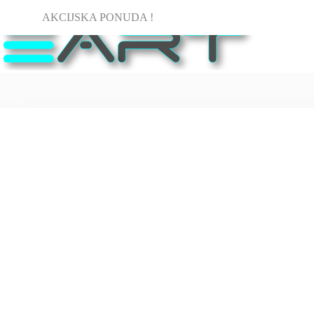
Preskoči
AKCIJSKA PONUDA !
na
sadržaj