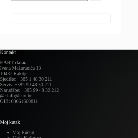
kategoriju
Kontakt
EART d.o.o.
Ivana Mažuranića 13
10437 Rakitje
Sjedište: +385 1 48 30 211
Servis: +385 99 48 30 211
Narudžbe: +385 99 48 30 212
@: info@eart.hr
OIB: 03661660811
Moj kutak
Moj Račun
Moja Košarica