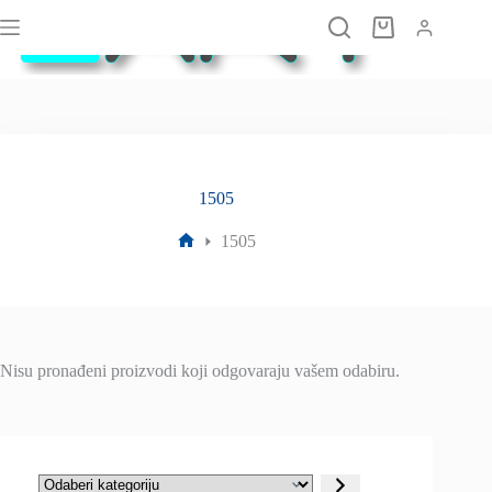
Preskoči
na
Košarica
sadržaj
1505
1505
Početna
stranica
Nisu pronađeni proizvodi koji odgovaraju vašem odabiru.
Odaberi