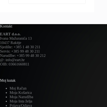
Kontakt
EART d.o.o.
Ivana Mažuranića 13
10437 Rakitje
Sjedište: +385 1 48 30 211
Servis: +385 99 48 30 211
Narudžbe: +385 99 48 30 212
@: info@eart.hr
OIB: 03661660811
Moj kutak
Moj Račun
Moja Košarica
Moja Narudžba
Moja lista želja
Prijava/Odjava