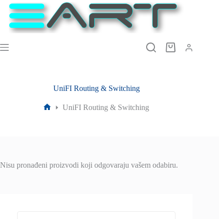
Preskoči
na
sadržaj
Košarica
UniFI Routing & Switching
UniFI Routing & Switching
Početna
stranica
Nisu pronađeni proizvodi koji odgovaraju vašem odabiru.