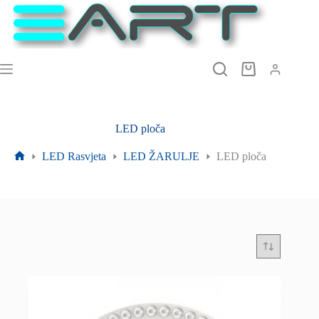
Preskoči
na
sadržaj
Košarica
LED ploča
LED Rasvjeta
LED ŽARULJE
LED ploča
Početna
stranica