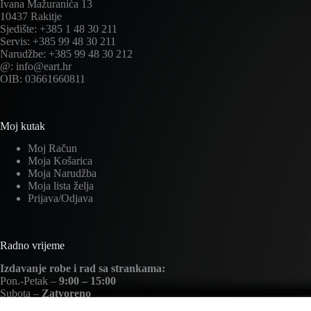
Ivana Mažuranića 13
10437 Rakitje
Sjedište: +385 1 48 30 211
Servis: +385 99 48 30 211
Narudžbe: +385 99 48 30 212
@: info@eart.hr
OIB: 03661660811
Moj kutak
Moj Račun
Moja Košarica
Moja Narudžba
Moja lista želja
Prijava/Odjava
Radno vrijeme
Izdavanje robe i rad sa strankama:
Pon.-Petak –
9:00 – 15:00
Subota –
Zatvoreno
Nedjelja –
Zatvoreno